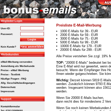
Mitglieder-Login
Preisliste E-Mail-Werbung
User-ID:
1000 E-Mails für 39.- EUR
Passwort:
2000 E-Mails für 59.- EUR
3000 E-Mails für 75.- EUR
5000 E-Mails für 99.- EUR
10000 E-Mails für 179.- EUR
Kein Kunde?
20000 E-Mails für 299.- EUR
Werbekunden
Alle Preise verstehen Sie zzgl. 19% 
eMail-Werbung versenden
TOP:
"20000 E-Mails" bedeutet bei b
Eine E-Mail wird nur gewertet, wenn d
Anmeldung als Werbekunde
besucht. Wenn der Empfänger Ihre Ho
Preise - eMail Werbung
Ihnen wieder gutgeschrieben. Sie kön
Preise - Textlink
Häufige Fragen - FAQ
Wichtig:
Derzeit können 5819 E-Mails
Allg. Geschäftsbedingungen
werden. Zusätzlich können 9793 E-Mai
Datenschutz
werden. Insgesamt können also 15612
werden.
Impressum
Wenn Sie 20000 E-Mails buchen,
Support
dann reicht dies für mindestens 2 Ver
Kontaktformular
Wenn Sie noch keinen Werbekunden A
Tel: 0761/2089660